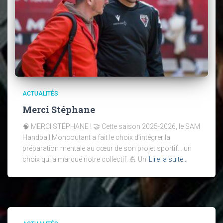
ACTUALITÉS
Merci Stéphane
🧠 MERCI STÉPHANE ! 🤝 Cette saison 2025-2026, le SAM
Handball Moncoutant a fait le choix d’intégrer la
préparation mentale au cœur de son projet sportif… un
choix qui a marqué notre collectif. 💪 Un
Lire la suite…