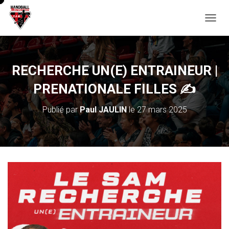
D
É
P
L
I
RECHERCHE UN(E) ENTRAINEUR |
E
R
PRENATIONALE FILLES ✍️
L
A
Publié par
Paul JAULIN
le
27 mars 2025
N
A
V
I
G
A
T
I
O
N