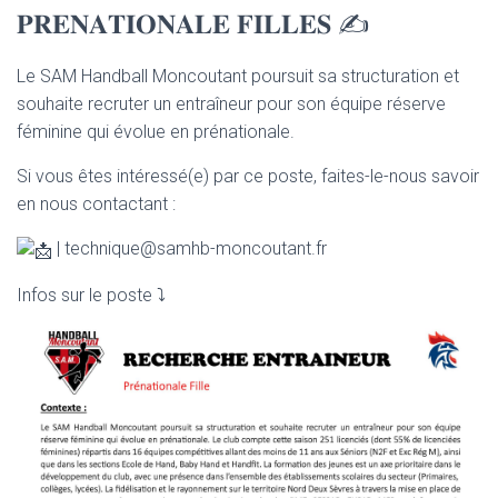
𝐏𝐑𝐄𝐍𝐀𝐓𝐈𝐎𝐍𝐀𝐋𝐄 𝐅𝐈𝐋𝐋𝐄𝐒 ✍️
Le SAM Handball Moncoutant poursuit sa structuration et
souhaite recruter un entraîneur pour son équipe réserve
féminine qui évolue en prénationale.
Si vous êtes intéressé(e) par ce poste, faites-le-nous savoir
en nous contactant :
|
technique@samhb-moncoutant.fr
Infos sur le poste ⤵️