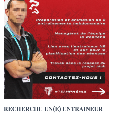
𝐑𝐄𝐂𝐇𝐄𝐑𝐂𝐇𝐄 𝐔𝐍(𝐄) 𝐄𝐍𝐓𝐑𝐀𝐈𝐍𝐄𝐔𝐑 |