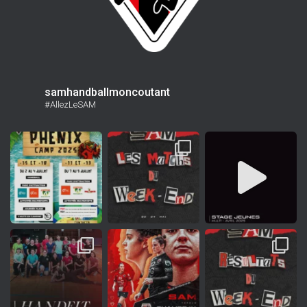
samhandballmoncoutant
#AllezLeSAM