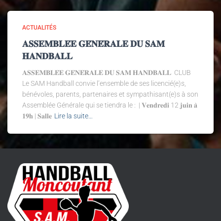
ACTUALITÉS
𝐀𝐒𝐒𝐄𝐌𝐁𝐋𝐄́𝐄 𝐆𝐄́𝐍𝐄́𝐑𝐀𝐋𝐄 𝐃𝐔 𝐒𝐀𝐌
𝐇𝐀𝐍𝐃𝐁𝐀𝐋𝐋
𝐀𝐒𝐒𝐄𝐌𝐁𝐋𝐄́𝐄 𝐆𝐄́𝐍𝐄́𝐑𝐀𝐋𝐄 𝐃𝐔 𝐒𝐀𝐌 𝐇𝐀𝐍𝐃𝐁𝐀𝐋𝐋 CLUB
Le SAM Handball convie l’ensemble de ses licencié(e)s,
bénévoles, parents, partenaires et sympathisant(e)s à son
Assemblée Générale qui se tiendra le : | 𝐕𝐞𝐧𝐝𝐫𝐞𝐝𝐢 12 𝐣𝐮𝐢𝐧 𝐚̀
𝟏𝟗𝐡 | 𝐒𝐚𝐥𝐥𝐞
Lire la suite…