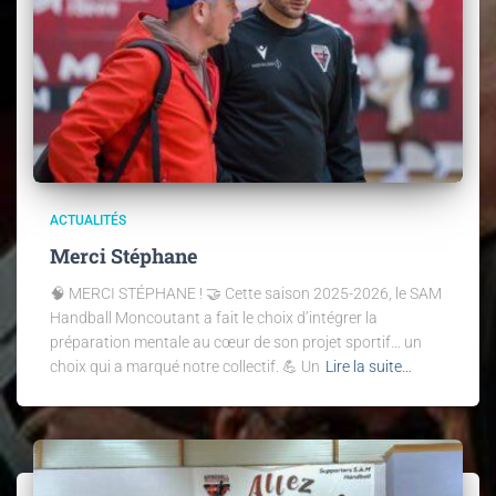
ACTUALITÉS
Merci Stéphane
🧠 MERCI STÉPHANE ! 🤝 Cette saison 2025-2026, le SAM
Handball Moncoutant a fait le choix d’intégrer la
préparation mentale au cœur de son projet sportif… un
choix qui a marqué notre collectif. 💪 Un
Lire la suite…