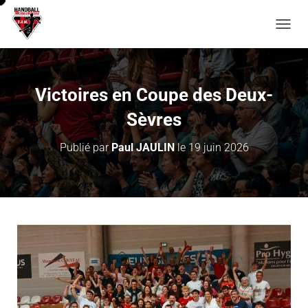
D
É
P
L
I
Victoires en Coupe des Deux-
E
R
Sèvres
L
A
Publié par
Paul JAULIN
le
19 juin 2026
N
A
V
I
G
A
T
I
O
N