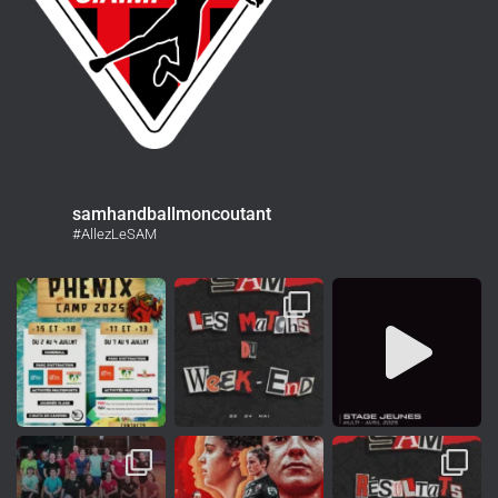
samhandballmoncoutant
#AllezLeSAM