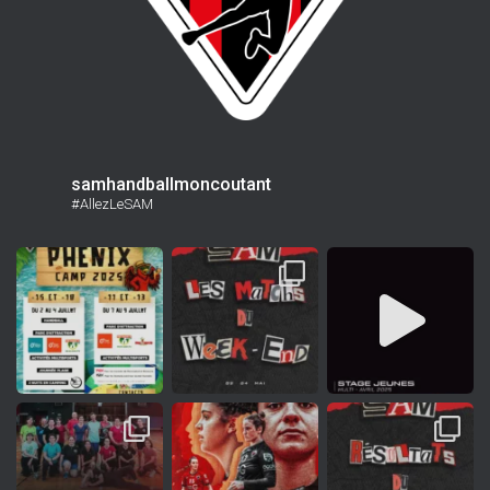
samhandballmoncoutant
#AllezLeSAM