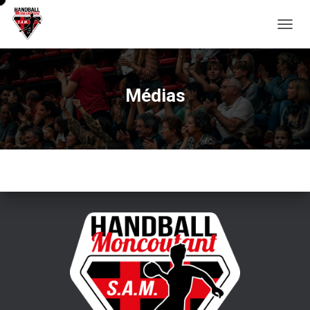
D
É
P
L
I
Médias
E
R
L
A
N
A
V
I
G
A
T
I
O
N