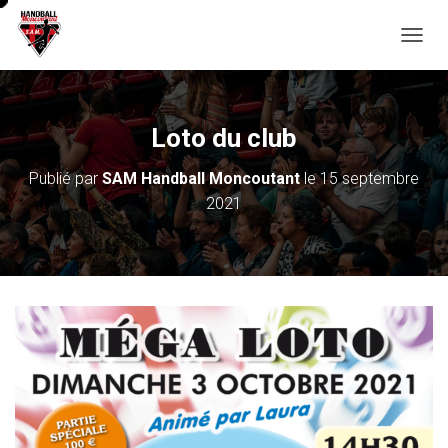
D
É
P
L
I
Loto du club
E
R
Publié par
SAM Handball Moncoutant
le
15 septembre
L
2021
A
N
A
V
I
G
A
T
I
O
N