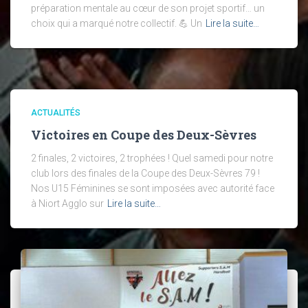
préparation mentale au cœur de son projet sportif… un
choix qui a marqué notre collectif. 💪 Un
Lire la suite…
ACTUALITÉS
Victoires en Coupe des Deux-Sèvres
2 finales, 2 victoires, 2 trophées ! Quel samedi pour notre
club lors des finales de la Coupe des Deux-Sèvres 79 !
Nos U15 Féminines se sont imposées avec autorité face
à Niort Agglo sur
Lire la suite…