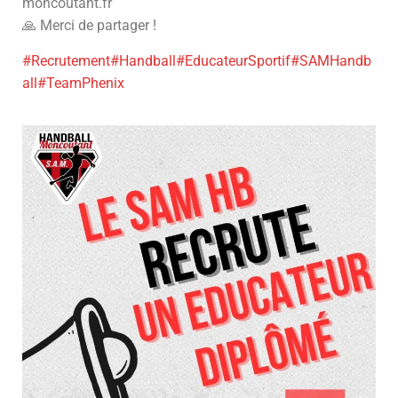
moncoutant.fr
🙏 Merci de partager !
#Recrutement
#Handball
#EducateurSportif
#SAMHandb
all
#TeamPhenix