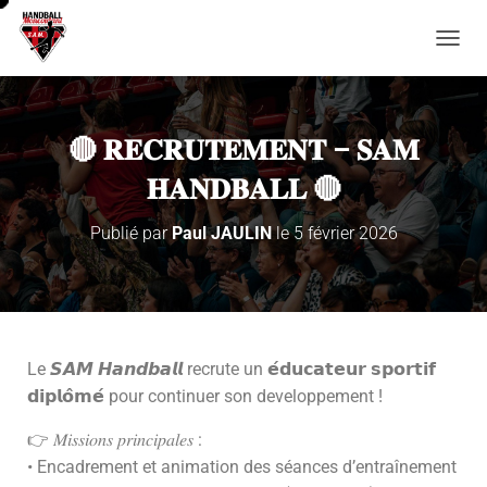
D
É
P
L
I
🔴 𝐑𝐄𝐂𝐑𝐔𝐓𝐄𝐌𝐄𝐍𝐓 – 𝐒𝐀𝐌
E
R
𝐇𝐀𝐍𝐃𝐁𝐀𝐋𝐋 🔴
L
A
Publié par
Paul JAULIN
le
5 février 2026
N
A
V
I
G
A
T
Le 𝙎𝘼𝙈 𝙃𝙖𝙣𝙙𝙗𝙖𝙡𝙡 recrute un 𝗲́𝗱𝘂𝗰𝗮𝘁𝗲𝘂𝗿 𝘀𝗽𝗼𝗿𝘁𝗶𝗳
I
𝗱𝗶𝗽𝗹𝗼̂𝗺𝗲́ pour continuer son developpement !
O
N
👉 𝑀𝑖𝑠𝑠𝑖𝑜𝑛𝑠 𝑝𝑟𝑖𝑛𝑐𝑖𝑝𝑎𝑙𝑒𝑠 :
• Encadrement et animation des séances d’entraînement