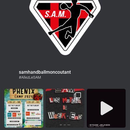
samhandballmoncoutant
#AllezLeSAM