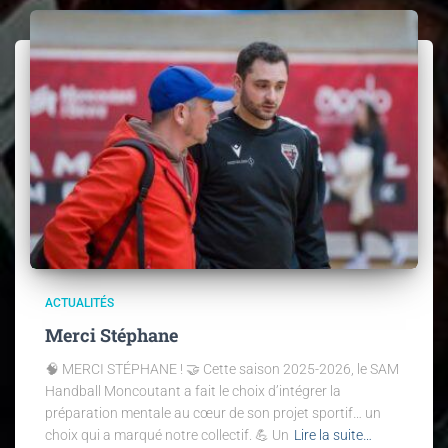
ACTUALITÉS
Merci Stéphane
🧠 MERCI STÉPHANE ! 🤝 Cette saison 2025-2026, le SAM
Handball Moncoutant a fait le choix d’intégrer la
préparation mentale au cœur de son projet sportif… un
choix qui a marqué notre collectif. 💪 Un
Lire la suite…