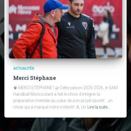
ACTUALITÉS
Merci Stéphane
🧠 MERCI STÉPHANE ! 🤝 Cette saison 2025-2026, le SAM
Handball Moncoutant a fait le choix d’intégrer la
préparation mentale au cœur de son projet sportif… un
choix qui a marqué notre collectif. 💪 Un
Lire la suite…