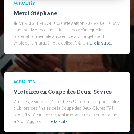
ACTUALITÉS
Merci Stéphane
🧠 MERCI STÉPHANE ! 🤝 Cette saison 2025-2026, le SAM
Handball Moncoutant a fait le choix d’intégrer la
préparation mentale au cœur de son projet sportif… un
choix qui a marqué notre collectif. 💪 Un
Lire la suite…
ACTUALITÉS
Victoires en Coupe des Deux-Sèvres
2 finales, 2 victoires, 2 trophées ! Quel samedi pour notre
club lors des finales de la Coupe des Deux-Sèvres 79 !
Nos U15 Féminines se sont imposées avec autorité face
à Niort Agglo sur
Lire la suite…