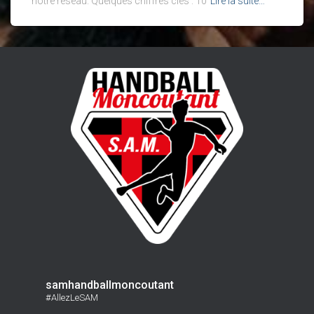
notre réseau. Quelques chiffres clés : 10
Lire la suite…
samhandballmoncoutant
#AllezLeSAM